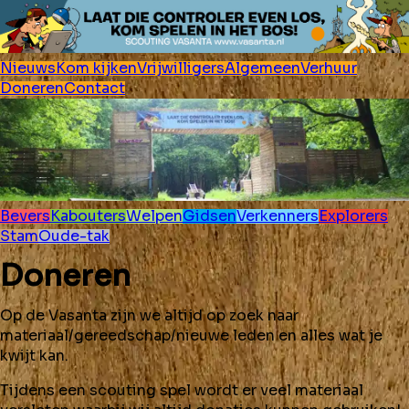
Nieuws
Kom kijken
Vrijwilligers
Algemeen
Verhuur
Doneren
Contact
Bevers
Kabouters
Welpen
Gidsen
Verkenners
Explorers
Stam
Oude-tak
Doneren
Op de Vasanta zijn we altijd op zoek naar
materiaal/gereedschap/nieuwe leden en alles wat je
kwijt kan.
Tijdens een scouting spel wordt er veel materiaal