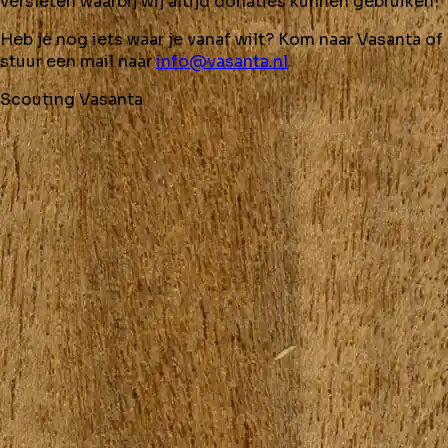
versleten waarbij wij altijd donaties kunnen gebruiken!
Heb je nog iets waar je vanaf wilt? Kom naar Vasanta of
stuur een mail naar
info@vasanta.nl
.
Scouting Vasanta