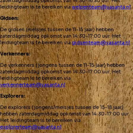
zaterdagmiddag opkomst van 14:30-16:30 uur. Het
leidingteam is te bereiken via
welpenteam@vasanta.nl
Gidsen:
De gidsen (meisjes tussen de 11-15 jaar) hebben
zaterdagmiddag opkomst van 14:30-17:00 uur. Het
leidingteam is te bereiken via
gidsenteam@vasanta.nl
Verkenners:
De verkenners (jongens tussen de 11-15 jaar) hebben
zaterdagmiddag opkomst van 14:30-17:00 uur. Het
leidingteam is te bereiken via
verkennerteam@vasanta.nl
Explorers:
De explorers (jongens/meisjes tussen de 15-18 jaar)
hebben zaterdagmiddag opkomst van 14:30-17:00 uur.
Het leidingteam is te bereiken via
explorerteam@vasanta.nl