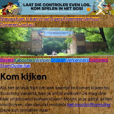
Nieuws
Kom kijken
Vrijwilligers
Algemeen
Verhuur
Doneren
Contact
Bevers
Kabouters
Welpen
Gidsen
Verkenners
Explorers
Stam
Oude-tak
Kom kijken
Als het je leuk lijkt om een keertje te komen kijken bij
Scouting Vasanta, ben je altijd welkom! Je mag drie
keer vrijblijvend komen kijken! Mocht je je gelijk willen
inschrijven, dan kan dat middels
het inschrijfformulier
.
Deze kun je mailen naar