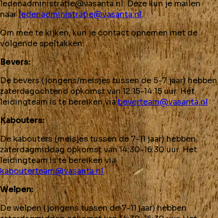
ledenadministratie@vasanta.nl
.
Deze kun je mailen
naar
ledenadministratie@vasanta.nl
.
Om mee te kijken, kun je contact opnemen met de
volgende speltakken:
Bevers:
De bevers (jongens/meisjes tussen de 5-7 jaar) hebben
zaterdagochtend opkomst van 12:15-14:15 uur. Het
leidingteam is te bereiken via
beverteam@vasanta.nl
Kabouters:
De kabouters (meisjes tussen de 7-11 jaar) hebben
zaterdagmiddag opkomst van 14:30-16:30 uur. Het
leidingteam is te bereiken via
kabouterteam@vasanta.nl
Welpen:
De welpen (jongens tussen de 7-11 jaar) hebben