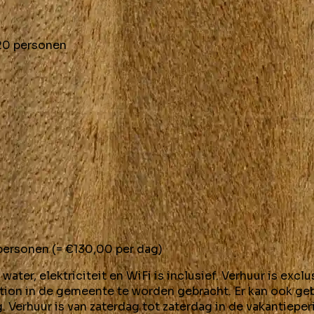
 20 personen
 personen (= €130,00 per dag)
ater, elektriciteit en WiFi is inclusief. Verhuur is exclu
ation in de gemeente te worden gebracht. Er kan ook ge
 Verhuur is van zaterdag tot zaterdag in de vakantiepe