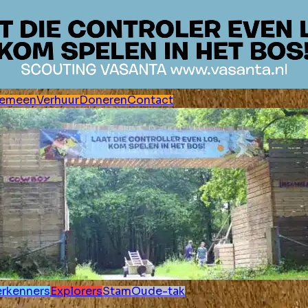
gemeen
Verhuur
Doneren
Contact
erkenners
Explorers
Stam
Oude-tak