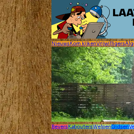
Nieuws
Kom kijken
Vrijwilligers
Al
Bevers
Kabouters
Welpen
Gidsen
V