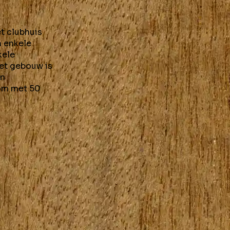
et clubhuis
n enkele
kele
Het gebouw is
en
 om met 50