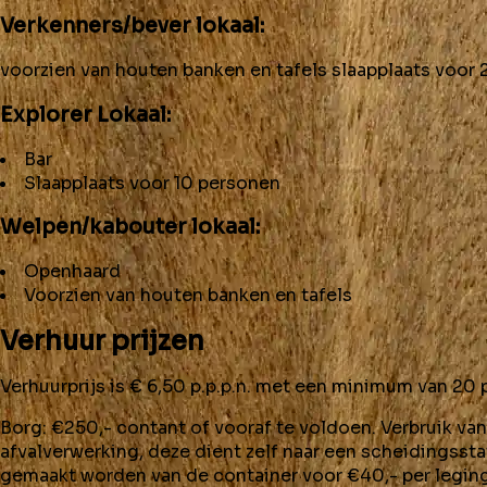
Verkenners/bever lokaal:
voorzien van houten banken en tafels slaapplaats voor
Explorer Lokaal:
Bar
Slaapplaats voor 10 personen
Welpen/kabouter lokaal:
Openhaard
Voorzien van houten banken en tafels
Verhuur prijzen
Verhuurprijs is € 6,50 p.p.p.n. met een minimum van 20
Borg: €250,- contant of vooraf te voldoen. Verbruik van w
afvalverwerking, deze dient zelf naar een scheidingsst
gemaakt worden van de container voor €40,- per leging.