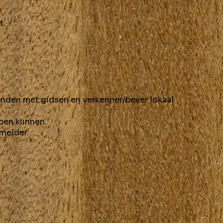
t:
nden met gidsen en verkenner/bever lokaal
open kunnen.
dmelder.