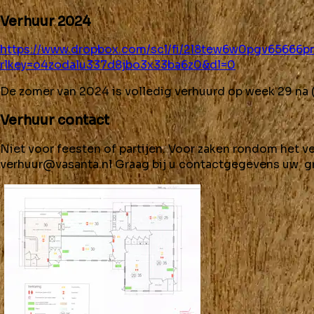
Verhuur 2024
https://www.dropbox.com/scl/fi/2l8tew6w0pgv65666pr
rlkey=o4zodalu337d8jbo3x33ba6z0&dl=0
De zomer van 2024 is volledig verhuurd op week 29 na (13
Verhuur contact
Niet voor feesten of partijen. Voor zaken rondom het 
verhuur@vasanta.nl
Graag bij u contactgegevens uw 