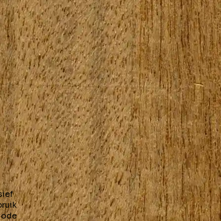
sief
bruik
riode