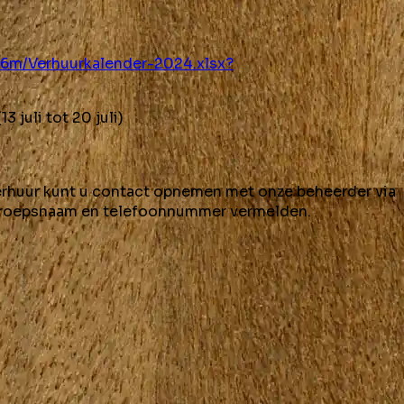
6m/Verhuurkalender-2024.xlsx?
 juli tot 20 juli)
verhuur kunt u contact opnemen met onze beheerder via
groepsnaam en telefoonnummer vermelden.