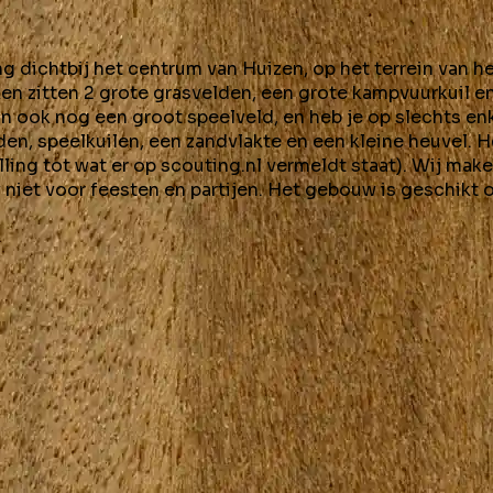
g dichtbij het centrum van Huizen, op het terrein van h
en zitten 2 grote grasvelden, een grote kampvuurkuil e
aan ook nog een groot speelveld, en heb je op slechts en
en, speelkuilen, een zandvlakte en een kleine heuvel. 
ling tot wat er op scouting.nl vermeldt staat). Wij mak
niet voor feesten en partijen. Het gebouw is geschikt
n