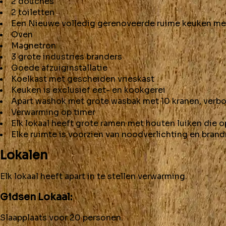
2 douches
2 toiletten
Een Nieuwe volledig gerenoveerde ruime keuken me
Oven
Magnetron
3 grote industries branders
Goede afzuiginstallatie
Koelkast met gescheiden vrieskast
Keuken is exclusief eet- en kookgerei
Apart washok met grote wasbak met 10 kranen, verbo
Verwarming op timer
Elk lokaal heeft grote ramen met houten luiken die 
Elke ruimte is voorzien van noodverlichting en bran
Lokalen
Elk lokaal heeft apart in te stellen verwarming.
Gidsen Lokaal:
Slaapplaats voor 20 personen.