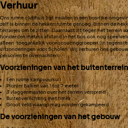
Verhuur
Ons ruime clubhuis ligt midden in een bosrijke omgevin
zelf is binnen de hekken ruimte genoeg. Binnen de hekk
terrasjes om te zitten. Daarnaast zit tegen het terrein 
honderden meters afstand in het bos ook nog speelveld
alleen toegankelijk voor scoutinggroepen (in tegenstel
uitzonderingen voor Scholen. Wij verhuren ons gebouw 
personen te overnachten.
Voorzieningen van het buitenterrei
Een ruime kampvuurkuil
Pionier balken van 1 tot 7 meter
3 vlaggenmasten over het terrein verspreid
Buitenverlichting met timer
Groot veld waarop mag worden gekampeerd.
De voorzieningen van het gebouw