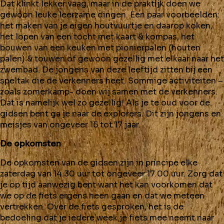
Dat klinkt lekker vaag, maar in de praktijk doen we
gewoon leuke leerzame dingen. Een paar voorbeelden:
het maken van je eigen houtvuurtje en daarop koken,
het lopen van een tocht met kaart & kompas, het
bouwen van een keuken met pionierpalen (houten
palen) & touwen of gewoon gezellig met elkaar naar het
zwembad. De jongens van deze leeftijd zitten bij een
speltak die de verkenners heet. Sommige activiteiten –
zoals zomerkamp- doen wij samen met de verkenners.
Dat is namelijk wel zo gezellig! Als je te oud voor de
gidsen bent ga je naar de explorers. Dit zijn jongens en
meisjes van ongeveer 15 tot 17 jaar.
De opkomsten
De opkomsten van de gidsen zijn in principe elke
zaterdag van 14.30 uur tot ongeveer 17.00 uur. Zorg dat
je op tijd aanwezig bent want het kan voorkomen dat
we op de fiets ergens heen gaan en dat we meteen
vertrekken. Over de fiets gesproken, het is de
bedoeling dat je iedere week je fiets mee neemt naar