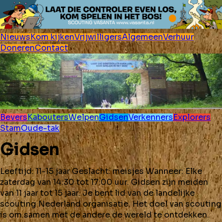
Nieuws
Kom kijken
Vrijwilligers
Algemeen
Verhuur
Doneren
Contact
Bevers
Kabouters
Welpen
Gidsen
Verkenners
Explorers
Stam
Oude-tak
Gidsen
Leeftijd: 11-15 jaar Geslacht: meisjes Wanneer: Elke
zaterdag van 14:30 tot 17:00 uur. Gidsen zijn meiden
van 11 jaar tot 15 jaar. Je bent lid van de landelijke
scouting Nederland organisatie. Het doel van scouting
is om samen met de andere de wereld te ontdekken.