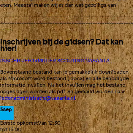
eten. Meestal maken wij er dan wat gezelligs van!
--------------------------------------------------------
--------------------------------------------------------
-----
Inschrijven bij de gidsen? Dat kan
hier!
INSCHRIJFFORMULIER SCOUTING VASANTA
Bovenstaand bestand kan je gemakkelijk downloaden
als Microsoft word bestand (.docx) en alle benodigde
informatie invullen. Na het invullen mag het bestand
opgeslagen worden als pdf. en gemaild worden naar
ledenadministratie@vasanta.nl
.
5
sep
Eerste opkomst
Van
12:30
tot
15:00