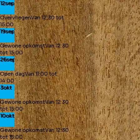
12
sep
Overvliegen
Van
12:30
tot
15:00
19
sep
Gewone opkomst
Van
12:30
tot
15:00
26
sep
Open dag
Van
11:00
tot
14:00
3
okt
Gewone opkomst
Van
12:30
tot
15:00
10
okt
Gewone opkomst
Van
12:30
tot
15:00