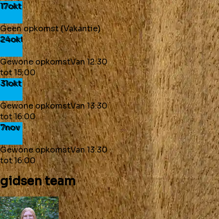
17
okt
Geen opkomst (Vakantie)
24
okt
Gewone opkomst
Van
12:30
tot
15:00
31
okt
Gewone opkomst
Van
13:30
tot
16:00
7
nov
Gewone opkomst
Van
13:30
tot
16:00
gidsen
team