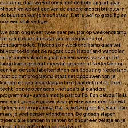
scouting, daar we wel eens met de fiets op pad gaan.
Misschien woont een van de andere gidsen bij jouw in
de buurt en kun je meefietsen. Dat is wel zo gezellig en
ook een stuk veiliger.
We gaan ongeveer twee keer per jaar op weekendkamp.
Dit kamp duurt meestal van vrijdagavond tot
zondagmiddag. Tijdens zo'n weekend kamp gaan wij
bijvoorbeeld met de rugzak door Nederland wandelen.
In de zomervakantie gaan we een week op kamp. Dit
lange kamp gebeurt meestal gewoon in Nederland op
een van de vele labelterreinen van Scouting Nederland.
Vast op het programma staat het opbouwen van je
kampje en een meerdaagse hike (wandeltocht). Deze
tocht loop je overigens –net zoals alle andere
programma’s- samen met je patrouille. Een patrouille is
een vast groepje gidsen waar je elke week met optrekt
tijdens het programma. Dat is wel zo gezellig, want dan
maak je veel eerder vriendinnen. De gidsen slapen
tijdens alle kampen in tenten of onder een zeiltje en je
moet altijd zelf koken op houtvuur!