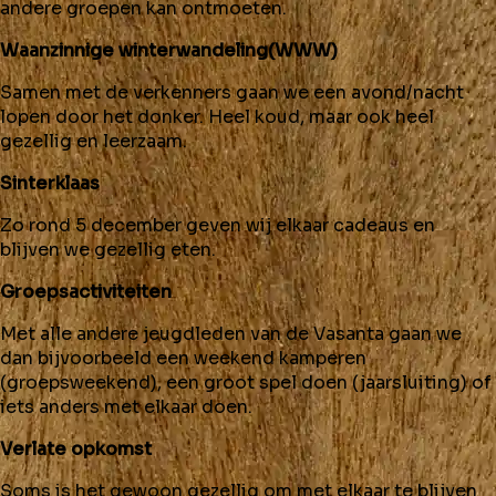
andere groepen kan ontmoeten.
Waanzinnige winterwandeling(WWW)
Samen met de verkenners gaan we een avond/nacht
lopen door het donker. Heel koud, maar ook heel
gezellig en leerzaam.
Sinterklaas
Zo rond 5 december geven wij elkaar cadeaus en
blijven we gezellig eten.
Groepsactiviteiten
Met alle andere jeugdleden van de Vasanta gaan we
dan bijvoorbeeld een weekend kamperen
(groepsweekend), een groot spel doen (jaarsluiting) of
iets anders met elkaar doen.
Verlate opkomst
Soms is het gewoon gezellig om met elkaar te blijven