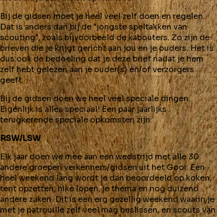
Bij de gidsen moet je heel veel zelf doen en regelen.
Dat is anders dan bij de "jongste speltakken van
scouting", zoals bijvoorbeeld de kabouters. Zo zijn de
brieven die je krijgt gericht aan jou en je ouders. Het is
dus ook de bedoeling dat je deze brief nadat je hem
zelf hebt gelezen aan je ouder(s) en/of verzorgers
geeft.
Bij de gidsen doen we heel veel speciale dingen.
Eigenlijk is alles speciaal! Een paar jaarlijks
terugkerende speciale opkomsten zijn:
RSW/LSW
Elk jaar doen we mee aan een wedstrijd met alle 30
andere groepen verkenners/gidsen uit het Gooi. Een
heel weekend lang wordt je dan beoordeeld op koken,
tent opzetten, hike lopen, je thema en nog duizend
andere zaken. Dit is een erg gezellig weekend waarin je
met je patrouille zelf veel mag beslissen, en scouts van